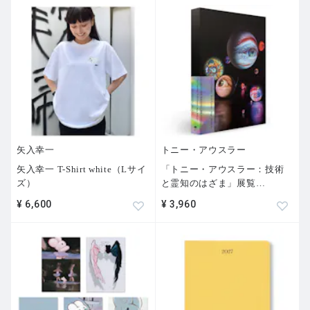
矢入幸一
トニー・アウスラー
矢入幸一 T-Shirt white（Lサイ
「トニー・アウスラー：技術
ズ）
と霊知のはざま」展覧
…
¥ 6,600
¥ 3,960