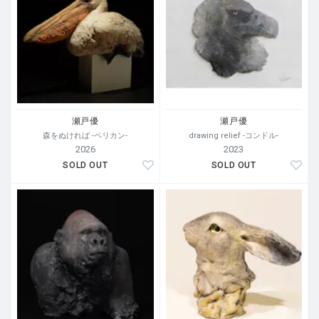
瀬戸優
瀬戸優
森をぬければ -ペリカン-
drawing relief -コンドル-
2026
2023
SOLD OUT
SOLD OUT