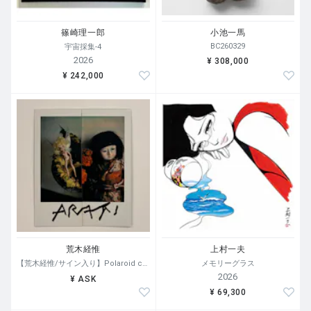
篠崎理一郎
小池一馬
BC260329
宇宙採集-4
2026
¥ 308,000
¥ 242,000
荒木経惟
上村一夫
【荒木経惟/サイン入り】Polaroid collage
メモリーグラス
2026
¥ ASK
¥ 69,300