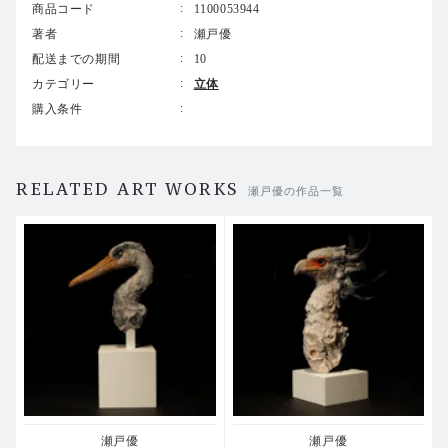
商品コード
1100053944
著者
瀬戸優
配送までの期間
10
カテゴリー
立体
購入条件
RELATED ART WORKS
瀬戸優の作品一覧
瀬戸優
瀬戸優