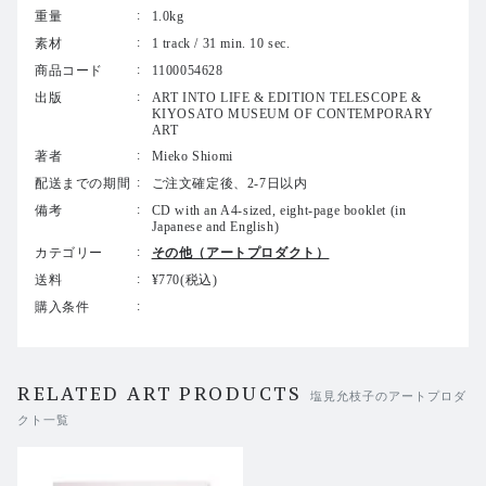
業者に持ち込みヴェネチアの会場で録音した環境音と合成
重量
1.0kg
／編集を行ったテープ音楽作品。ラ・モンテ・ヤング（La
素材
1 track / 31 min. 10 sec.
Monte Young）、マリアン・ザジーラ（Marian Zazeel
商品コード
1100054628
a）、エリック・アンダーセン（Eric Andersen）、ウィレ
ム・ドゥ・リダー（Willem de Ridder）、ケン・フリード
出版
ART INTO LIFE & EDITION TELESCOPE &
KIYOSATO MUSEUM OF CONTEMPORARY
マン（Ken Friedman）らフルクサスの重要作家らの声も使
ART
用、テープの特性を利用しユニークなアイデアと構造を盛
著者
Mieko Shiomi
り込んだ、作者の音源の中でも特殊な位置付けとなる作
配送までの期間
ご注文確定後、2-7日以内
品。
備考
CD with an A4-sized, eight-page booklet (in
Japanese and English)
作者が本再発版の為に書き下ろした新たな解説文、会場で
カテゴリー
その他（アートプロダクト）
撮影された当時の写真資料やスコアを掲載した、A4サイ
ズの全8ページブックレット付き（日本語／英語併記）。
送料
¥770(税込)
CDフォーマットは作者の意向により、オリジナルカセッ
購入条件
トのA、Bサイドを繋げ1つの楽曲としている。
マスタリングはジュゼッペ・イエラシ（Giuseppe Ielasi）
RELATED ART PRODUCTS
が担当。
塩見允枝子のアートプロダ
クト一覧
なお、本作のオリジナルカセットは、清里現代美術館 ア
ーカイブブック 出版プロジェクトの第2巻「KIYOSATO
MUSEUM OF CONTEMPORARY ART. ARCHIVE Ⅱ: FLU