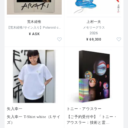
荒木経惟
上村一夫
【荒木経惟/サイン入り】Polaroid collage
メモリーグラス
2026
¥ ASK
¥ 69,300
矢入幸一
トニー・アウスラー
矢入幸一 T-Shirt white（Lサイ
【ご予約受付中】「トニー・
ズ）
アウスラー：技術と霊
…