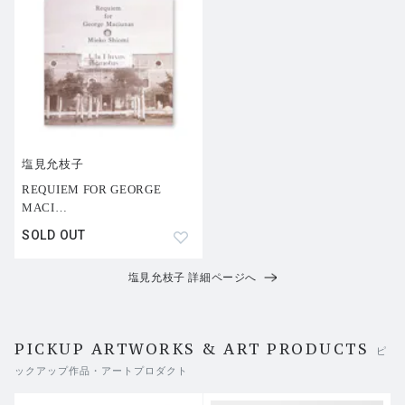
XUS AND ITS SURROUNDINGS」に掲載された作品であ
り、今回の復刻音源は関連プロジェクトである（「NPO T
elescope」協力）「サウンドアーカイヴ II」としてもクレ
ジットされます。
トラックリスト：
1.
Ubi Fluxus /
ibi Motus
塩見允枝子
REQUIEM FOR GEORGE
MACI
…
SOLD OUT
塩見允枝子 詳細ページへ
PICKUP ARTWORKS & ART PRODUCTS
ピ
ックアップ作品・アートプロダクト