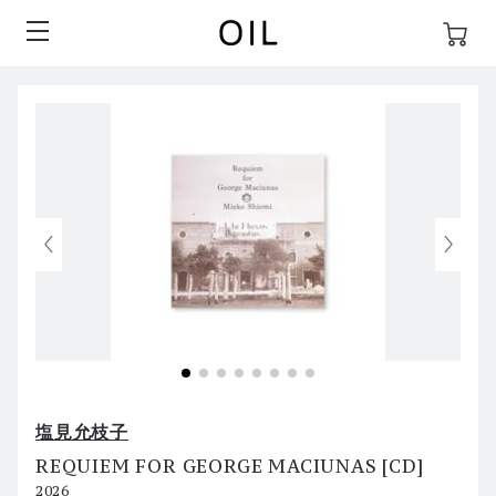
塩見允枝子
REQUIEM FOR GEORGE MACIUNAS [CD]
2026