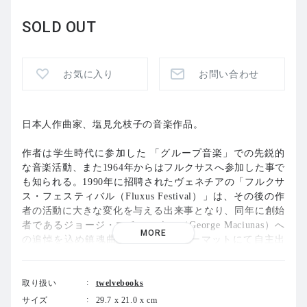
SOLD OUT
お気に入り
お問い合わせ
日本人作曲家、塩見允枝子の音楽作品。
作者は学生時代に参加した 「グループ音楽」での先鋭的
な音楽活動、また1964年からはフルクサスへ参加した事で
も知られる。1990年に招聘されたヴェネチアの「フルクサ
ス・フェスティバル（Fluxus Festival）」は、その後の作
者の活動に大きな変化を与える出来事となり、同年に創始
者であるジョージ・マチューナス（George Maciunas）へ
MORE
の追悼を込め鎮魂曲をカセットフォーマットにて自主出
版。
シンセサイザーのチェンバロとオルガンの音色で演奏した
取り扱い
twelvebooks
自作曲、逆再生した自身の声をテープに記録、その音源を
サイズ
29.7 x 21.0 x cm