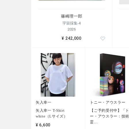
篠崎理一郎
宇宙採集-4
2026
¥ 242,000
矢入幸一
トニー・アウスラー
矢入幸一 T-Shirt
【ご予約受付中】「
white（Lサイズ）
ー・アウスラー：技
霊
…
¥ 6,600