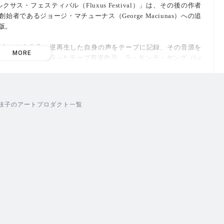
ス・フェスティバル（Fluxus Festival）」は、その後の作者
であるジョージ・マチューナス（George Maciunas）への追
版。
演奏した自作曲、逆再生した自身の声をテープに記録、その音源を
MORE
と合成／編集を行ったテープ音楽作品。ラ・モンテ・ヤング（La
azeela）、エリック・アンダーセン（Eric Andersen）、ウィレム・
リードマン（Ken Friedman）らフルクサスの重要作家らの声も使用、テ
り込んだ、作者の音源の中でも特殊な位置付けとなる作品。
枝子のアートプロダクト一覧
会場で撮影された当時の写真資料やスコアを掲載した、A4サイズ
）。
LP版はDLコードが付属。
lasi）が担当。
アーカイブブック 出版プロジェクトの第2巻「KIYOSATO MUS
: FLUXUS AND ITS SURROUNDINGS」に掲載された作品であり、今回
escope」協力）「サウンドアーカイヴ II」としてもクレジットされ