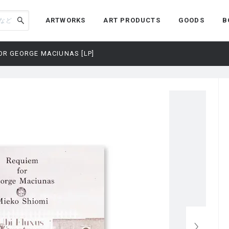
ARTWORKS
ART PRODUCTS
GOODS
B
OR GEORGE MACIUNAS [LP]