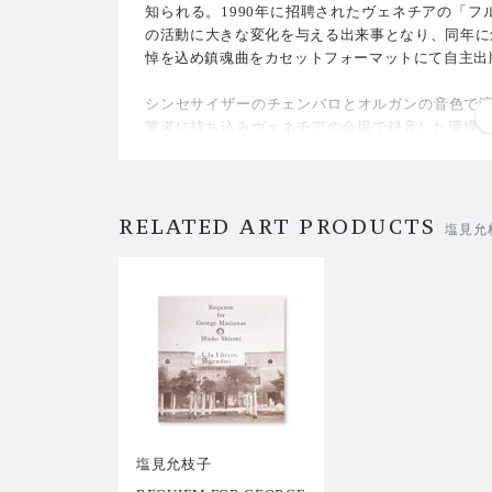
知られる。1990年に招聘されたヴェネチアの「フルクサ
の活動に大きな変化を与える出来事となり、同年に創始者
悼を込め鎮魂曲をカセットフォーマットにて自主出
シンセサイザーのチェンバロとオルガンの音色で
業者に持ち込みヴェネチアの会場で録音した環境音
Monte Young）、マリアン・ザジーラ（Marian Z
ドゥ・リダー（Willem de Ridder）、ケン・フ
ープの特性を利用しユニークなアイデアと構造を盛
RELATED ART PRODUCTS
塩見允
作者が本再発版の為に書き下ろした新たな解説文、
の全8ページブックレット付き（日本語／英語併記
マスタリングはジュゼッペ・イエラシ（Giuseppe Ie
なお、本作のオリジナルカセットは、清里現代美術館 
EUM OF CONTEMPORARY ART. ARCHIVE Ⅱ
の復刻音源は関連プロジェクトである（「NPO Tel
ます。
塩見允枝子
トラックリスト：