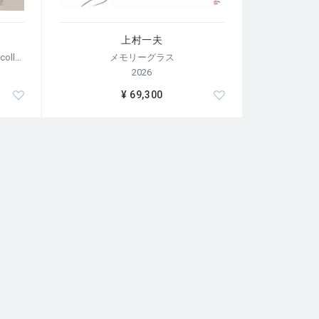
上村一夫
【荒木経惟/サイン入り】Polaroid collage
メモリーグラス
2026
¥ 69,300