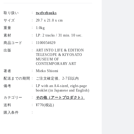
取り扱い
twelvebooks
サイズ
29.7 x 21.0 x cm
重量
1.0kg
素材
LP: 2 tracks / 31 min. 10 sec.
商品コード
1100054629
出版
ART INTO LIFE & EDITION
TELESCOPE & KIYOSATO
MUSEUM OF
CONTEMPORARY ART
著者
Mieko Shiomi
配送までの期間
ご注文確定後、2-7日以内
備考
LP with an A4-sized, eight-page
booklet (in Japanese and English)
カテゴリー
その他（アートプロダクト）
送料
¥770(税込)
購入条件