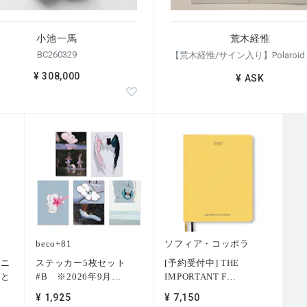
小池一馬
荒木経惟
BC260329
¥ 308,000
¥ ASK
beco+81
ソフィア・コッポラ
トニ
ステッカー5枚セット
[予約受付中] THE
術と
#B ※2026年9月
…
IMPORTANT F
…
¥ 1,925
¥ 7,150