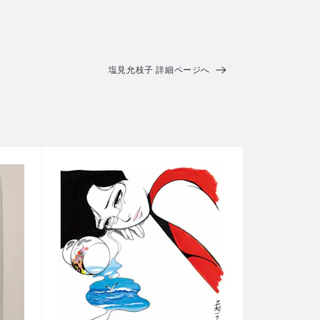
塩見允枝子 詳細ページへ