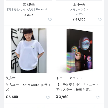
荒木経惟
上村一夫
【荒木経惟/サイン入り】Polaroid collage
メモリーグラス
2026
¥ ASK
¥ 69,300
矢入幸一
トニー・アウスラー
矢入幸一 T-Shirt white（Lサイ
【ご予約受付中】「トニー・
ズ）
アウスラー：技術と霊
…
¥ 6,600
¥ 3,960