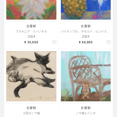
古屋郁
古屋郁
プスキニア リバノチカ
パイナップル、サモエド、ピンクスター
2024
2024
¥ 33,000
¥ 44,000
古屋郁
古屋郁
２匹のノラ猫
ノラ猫とベンチ