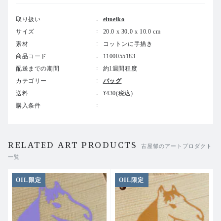
取り扱い
eitoeiko
サイズ
20.0 x 30.0 x 10.0 cm
素材
コットンに手描き
商品コード
1100055183
配送までの期間
約1週間程度
カテゴリー
バッグ
送料
¥430(税込)
購入条件
RELATED ART PRODUCTS
古屋郁のアートプロダクト
一覧
OIL限定
OIL限定